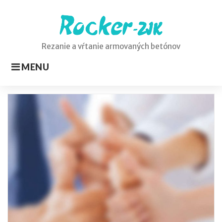
Skip
to
content
Rezanie a vŕtanie armovaných betónov
MENU
Značka:
Finances