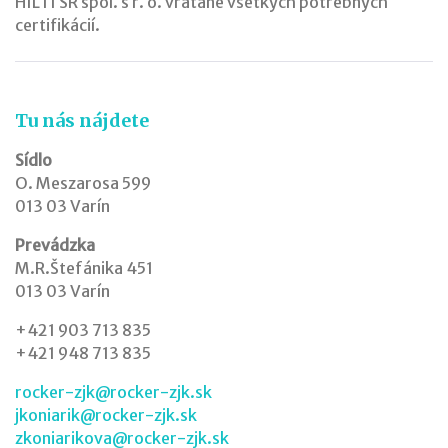
HILTI SR spol. s r. o. vrátane všetkých potrebných
certifikácií.
Tu nás nájdete
Sídlo
O. Meszarosa 599
013 03 Varín
Prevádzka
M.R.Štefánika 451
013 03 Varín
+421 903 713 835
+421 948 713 835
rocker-zjk@rocker-zjk.sk
jkoniarik@rocker-zjk.sk
zkoniarikova@rocker-zjk.sk