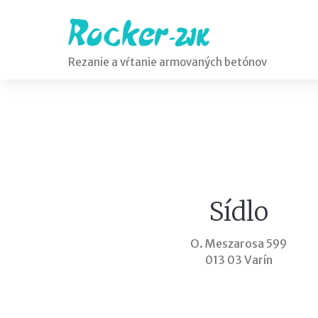
Skip
to
content
Rezanie a vŕtanie armovaných betónov
Kontakt
Sídlo
O. Meszarosa 599
013 03 Varín