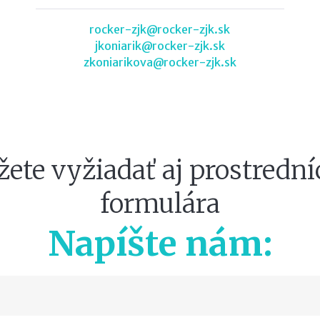
rocker-zjk@rocker-zjk.sk
jkoniarik@rocker-zjk.sk
zkoniarikova@rocker-zjk.sk
žete vyžiadať aj prostred
formulára
Napíšte nám: