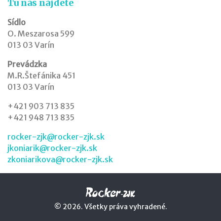
Tu nás nájdete
Sídlo
O. Meszarosa 599
013 03 Varín
Prevádzka
M.R.Štefánika 451
013 03 Varín
+421 903 713 835
+421 948 713 835
rocker-zjk@rocker-zjk.sk
jkoniarik@rocker-zjk.sk
zkoniarikova@rocker-zjk.sk
© 2026. Všetky práva vyhradené.