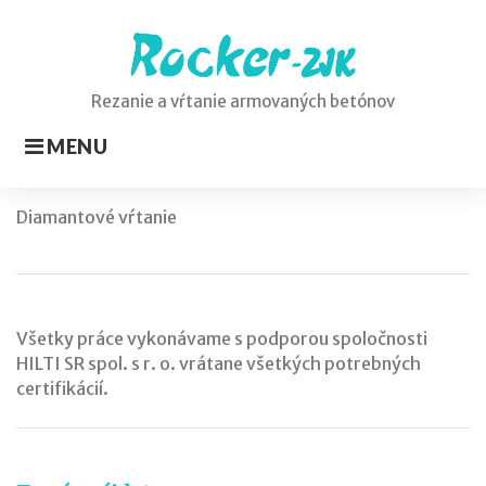
Skip
to
content
Rezanie a vŕtanie armovaných betónov
MENU
Diamantové
Diamantové vŕtanie
vŕtanie
Všetky práce vykonávame s podporou spoločnosti
HILTI SR spol. s r. o. vrátane všetkých potrebných
certifikácií.