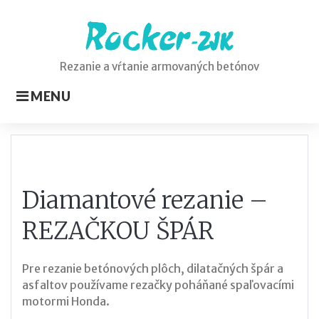
Skip
to
content
Rezanie a vŕtanie armovaných betónov
MENU
Diamantové
Diamantové rezanie –
rezanie
REZAČKOU ŠPÁR
-
Pre rezanie betónových plôch, dilatačných špár a
rezačkou
asfaltov používame rezačky poháňané spaľovacími
motormi Honda.
špár