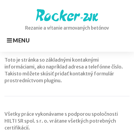
Skip
to
content
Rezanie a vŕtanie armovaných betónov
MENU
Kontakt
Toto je stránka so základnými kontaknými
informáciami, ako napríklad adresa a telefónne číslo.
test
Takisto môžete skúsiť pridať kontaktný formulár
prostredníctvom pluginu.
Všetky práce vykonávame s podporou spoločnosti
HILTI SR spol. s r. o. vrátane všetkých potrebných
certifikácií.